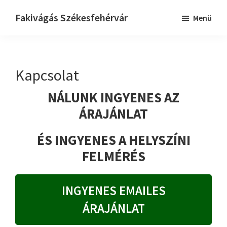
Skip
Ugrás
Fakivágás Székesfehérvár
Menü
to
az
Fakivagas
main
elsődleges
Székesfehérvár
content
oldalsávhoz
Kapcsolat
NÁLUNK INGYENES AZ
ÁRAJÁNLAT
ÉS INGYENES A HELYSZÍNI
FELMÉRÉS
INGYENES EMAILES
ÁRAJÁNLAT